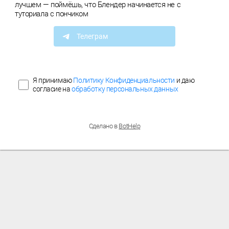
лучшем — поймёшь, что Блендер начинается не с
туториала с пончиком
Телеграм
Я принимаю
Политику Конфиденциальности
и даю
согласие на
обработку персональных данных
Сделано в
BotHelp