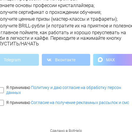
знаете основы профессии кристаллайзера;
олучите сертификат о прохождении обучения;
олучите ценные призы (мастер-классы и трафареты);
олучите BRILL-рубли (и потратите их на приятное и полезное
 главное поймете, как работать и хорошо преуспевать на
би в легкости и кайфе. Переходите и нажимайте кнопку
ПУСТИТЬ/НАЧАТЬ
Telegram
Вконтакте
MAX
Я принимаю
Политику и даю согласие на обработку персон
данных
Я принимаю
Согласие на получение рекламных рассылок и смс
Сделано в
BotHelp