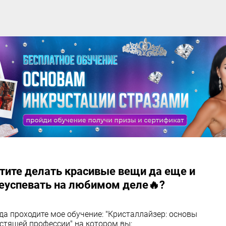
тите делать красивые вещи да еще и
еуспевать на любимом деле🔥?
да проходите мое обучение: "Кристаллайзер: основы
стящей профессии" на котором вы: