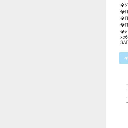
💎У
💎П
💎П
💎П
💎и
хоб
ЗА