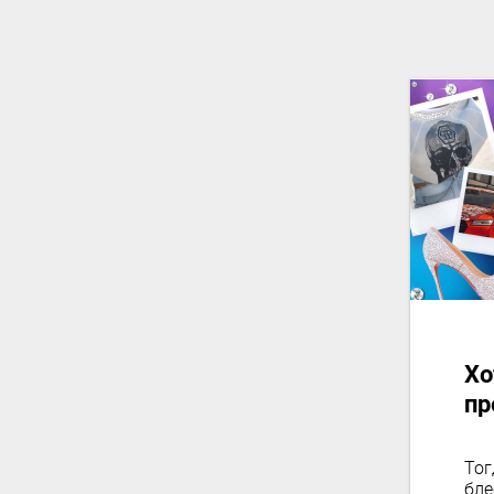
Хо
пр
Тог
бле